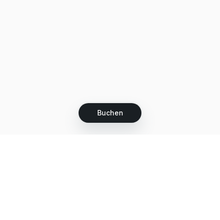
Buchen
Let's grow together
Get more customers 24/7 with your free
branded Booking Page.