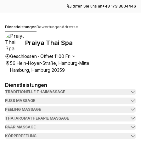
Rufen Sie uns an
+49 173 3604446
Praiya Thai Spa
Dienstleistungen
Bewertungen
Adresse
Praiya Thai Spa
Die Öffnungszeiten
Geschlossen
·
Öffnet
11:00
Fri
56 Hein-Hoyer-Straße, Hamburg-Mitte
Hamburg, Hamburg 20359
Dienstleistungen
TRADITIONELLE THAIMASSAGE
FUSS MASSAGE
PEELING MASSAGE
THAI AROMATHERAPIE MASSAGE
PAAR MASSAGE
KÖRPERPEELING