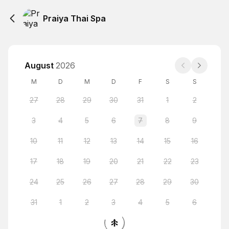
Praiya Thai Spa
August
2026
M
D
M
D
F
S
S
27
28
29
30
31
1
2
3
4
5
6
7
8
9
10
11
12
13
14
15
16
17
18
19
20
21
22
23
24
25
26
27
28
29
30
31
1
2
3
4
5
6