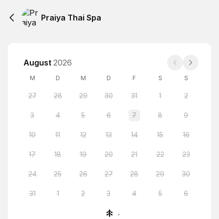
Praiya Thai Spa
August
2026
M
D
M
D
F
S
S
27
28
29
30
31
1
2
3
4
5
6
7
8
9
10
11
12
13
14
15
16
17
18
19
20
21
22
23
24
25
26
27
28
29
30
31
1
2
3
4
5
6