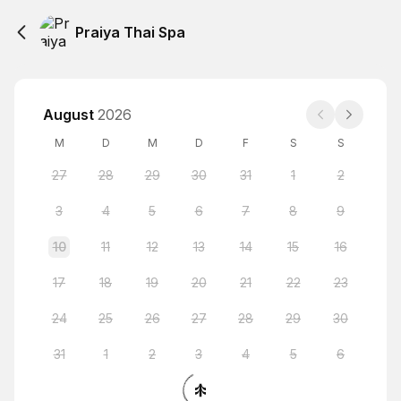
Praiya Thai Spa
August
2026
M
D
M
D
F
S
S
27
28
29
30
31
1
2
3
4
5
6
7
8
9
10
11
12
13
14
15
16
17
18
19
20
21
22
23
24
25
26
27
28
29
30
31
1
2
3
4
5
6