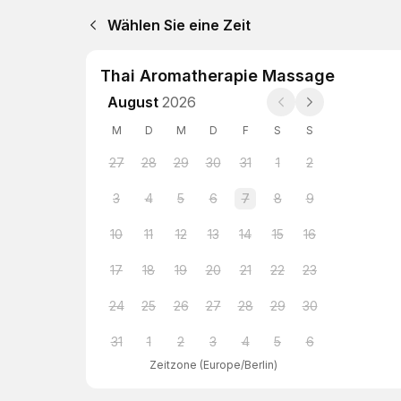
Wählen Sie eine Zeit
Thai Aromatherapie Massage
August
2026
M
D
M
D
F
S
S
27
28
29
30
31
1
2
3
4
5
6
7
8
9
10
11
12
13
14
15
16
17
18
19
20
21
22
23
24
25
26
27
28
29
30
31
1
2
3
4
5
6
Zeitzone
(
Europe/Berlin
)