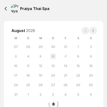
Praiya Thai Spa
August
2026
M
D
M
D
F
S
S
27
28
29
30
31
1
2
3
4
5
6
7
8
9
10
11
12
13
14
15
16
17
18
19
20
21
22
23
24
25
26
27
28
29
30
31
1
2
3
4
5
6