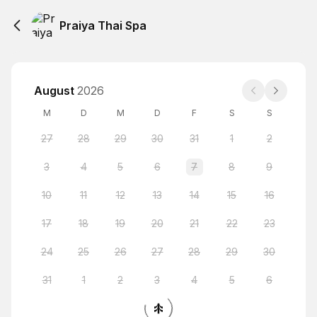
Praiya Thai Spa
August
2026
M
D
M
D
F
S
S
27
28
29
30
31
1
2
3
4
5
6
7
8
9
10
11
12
13
14
15
16
17
18
19
20
21
22
23
24
25
26
27
28
29
30
31
1
2
3
4
5
6