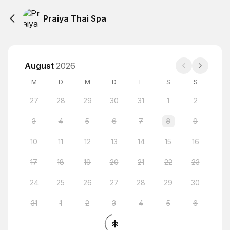
Praiya Thai Spa
August
2026
M
D
M
D
F
S
S
27
28
29
30
31
1
2
3
4
5
6
7
8
9
10
11
12
13
14
15
16
17
18
19
20
21
22
23
24
25
26
27
28
29
30
31
1
2
3
4
5
6